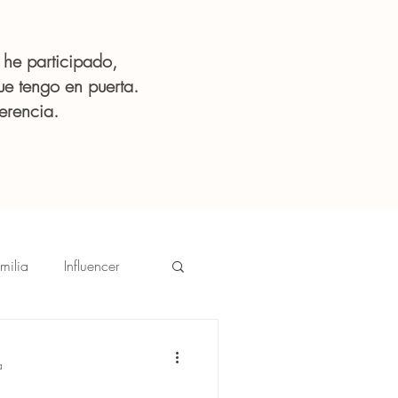
 he participado,
ue tengo en puerta.
erencia.
milia
Influencer
Mujer
a