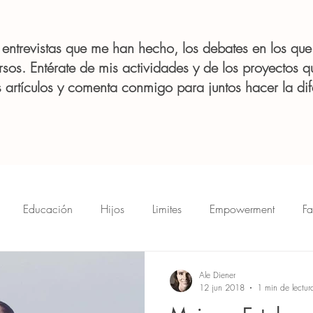
s entrevistas que me han hecho, los debates en los que
rsos. Entérate de mis actividades y de los proyectos q
 artículos y comenta conmigo para juntos hacer la dif
Educación
Hijos
Limites
Empowerment
Fa
ermama
Divorcio
Cocina
Futuro
DesafíosDeLa
Ale Diener
12 jun 2018
1 min de lectur