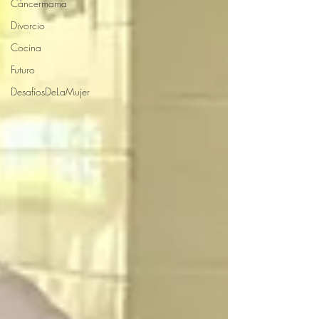
Cáncermama
Divorcio
Cocina
Futuro
DesafíosDeLaMujer