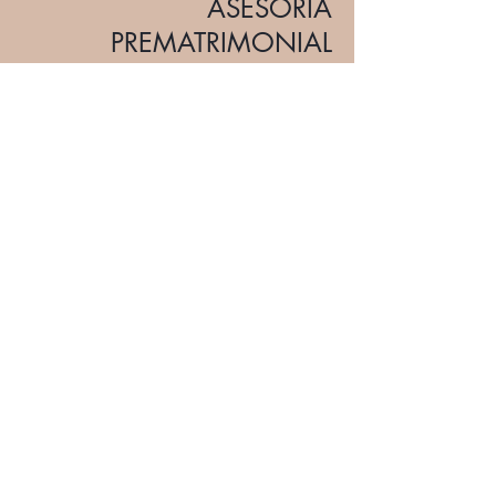
ASESORÍA
PREMATRIMONIAL
1. Métodos de reconocimiento de la
fertilidad
2. Educación financiera en el hogar
3. Sentido de vida en el matrimonio
4. Compromiso y amor
MÁS