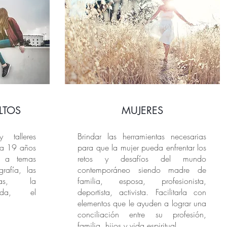
LTOS
MUJERES
y talleres
Brindar las herramientas necesarias
 a 19 años
para que la mujer pueda enfrentar los
s a temas
retos y desafíos del mundo
rafía, las
contemporáneo siendo madre de
eas, la
familia, esposa, profesionista,
nada, el
deportista, activista. Facilitarla con
elementos que le ayuden a lograr una
conciliación entre su profesión,
familia, hijos y vida espiritual.