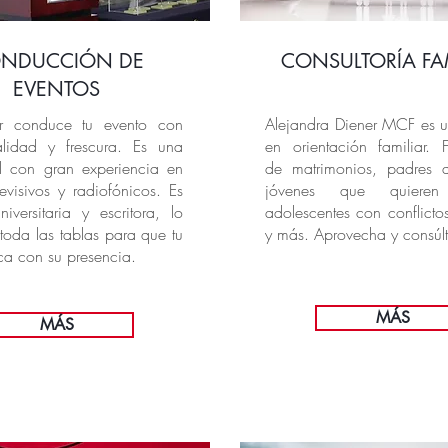
NDUCCIÓN DE
CONSULTORÍA FA
EVENTOS
er conduce tu evento con
Alejandra Diener MCF es u
alidad y frescura. Es una
en orientación familiar. F
al con gran experiencia en
de matrimonios, padres d
evisivos y radiofónicos. Es
jóvenes que quieren 
iversitaria y escritora, lo
adolescentes con conflictos
toda las tablas para que tu
y más. Aprovecha y consúlt
ca con su presencia.
MÁS
MÁS