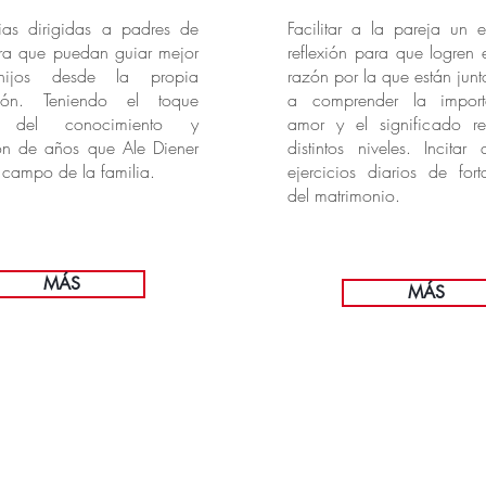
ias dirigidas a padres de
Facilitar a la pareja un 
ara que puedan guiar mejor
reflexión para que logren 
ijos desde la propia
razón por la que están junt
cción. Teniendo el toque
a comprender la import
vo del conocimiento y
amor y el significado r
ón de años que Ale Diener
distintos niveles. Incitar
l campo de la familia.
ejercicios diarios de fort
del matrimonio.
MÁS
MÁS