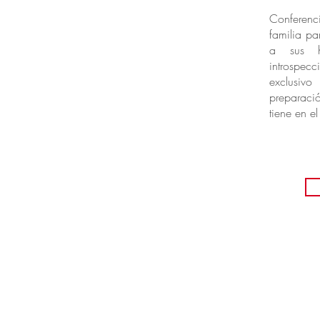
Conferenc
familia p
a sus h
introspe
exclusi
preparaci
tiene en e