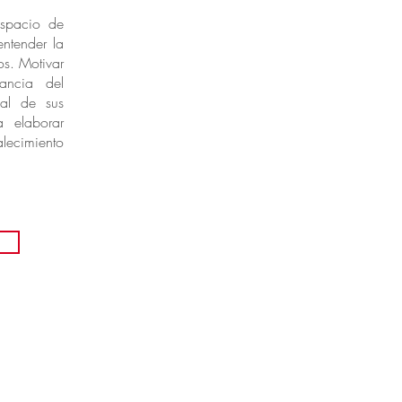
espacio de
entender la
os. Motivar
ancia del
eal de sus
 a elaborar
alecimiento