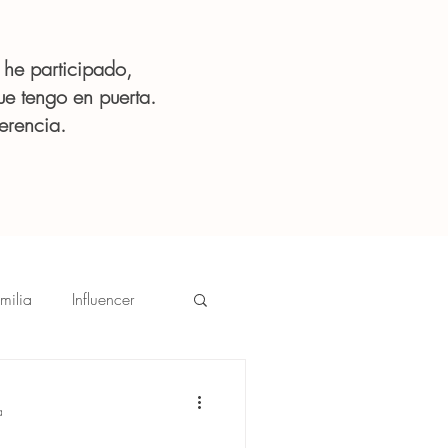
 he participado,
ue tengo en puerta.
erencia.
milia
Influencer
Mujer
a