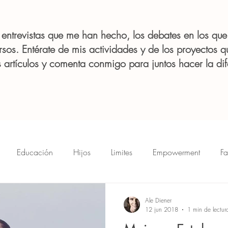
s entrevistas que me han hecho, los debates en los que
rsos. Entérate de mis actividades y de los proyectos q
 artículos y comenta conmigo para juntos hacer la dif
Educación
Hijos
Limites
Empowerment
Fa
ermama
Divorcio
Cocina
Futuro
DesafíosDeLa
Ale Diener
12 jun 2018
1 min de lectur