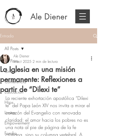
Ale Diener
Entrada
All Posts
Ale Diener
All Posts
9 oct 2025
2 min de lectura
La Iglesia en una misión
Online
permanente: Reflexiones a
Conferencia
partir de “Dilexi te”
Educación
La reciente exhortación apostólica “Dilexi 
Hijos
te” del Papa León XIV nos invita a mirar el 
corazón del Evangelio con renovada 
Limites
claridad: el amor hacia los pobres no es 
Empowerment
una nota al pie de página de la fe 
Familia
cristiana, sino su columna vertebral. A 