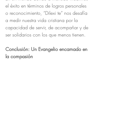
el éxito en términos de logros personales 
o reconocimiento, “Dilexi te” nos desafía 
a medir nuestra vida cristiana por la 
capacidad de servir, de acompañar y de 
ser solidarios con los que menos tienen.
Conclusión: Un Evangelio encarnado en 
la compasión
En definitiva, “Dilexi te” es un 
recordatorio de que la Iglesia está 
llamada a ser una comunidad que vive el 
Evangelio de forma encarnada, en la 
compasión y en la justicia. Como autora 
y como creyente, encuentro en esta 
exhortación una brújula clara para seguir 
construyendo una fe que no se queda en 
las palabras, sino que se hace vida en el 