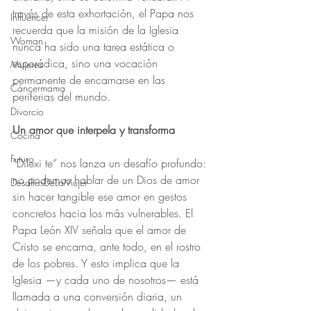
través de esta exhortación, el Papa nos 
Influencer
recuerda que la misión de la Iglesia 
Woman
nunca ha sido una tarea estática o 
esporádica, sino una vocación 
Mujeres
permanente de encarnarse en las 
Cáncermama
periferias del mundo.
Divorcio
Un amor que interpela y transforma
Cocina
Futuro
“Dilexi te” nos lanza un desafío profundo: 
no podemos hablar de un Dios de amor 
DesafíosDeLaMujer
sin hacer tangible ese amor en gestos 
concretos hacia los más vulnerables. El 
Papa León XIV señala que el amor de 
Cristo se encarna, ante todo, en el rostro 
de los pobres. Y esto implica que la 
Iglesia —y cada uno de nosotros— está 
llamada a una conversión diaria, un 