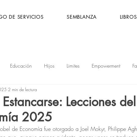
GO DE SERVICIOS
SEMBLANZA
LIBROS
Educación
Hijos
Limites
Empowerment
Fa
2025
2 min de lectura
ermama
Divorcio
Cocina
Futuro
DesafíosDeLa
 Estancarse: Lecciones de
omía 2025
obel de Economía fue otorgado a Joel Mokyr, Philippe Aghi