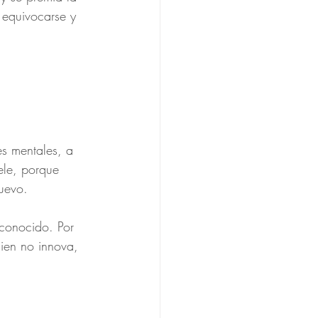
 equivocarse y 
s mentales, a 
ele, porque 
nuevo.
conocido. Por 
ien no innova, 