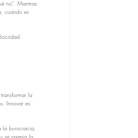
ué no”. Mientras 
a, cuando es 
diocridad 
 transformar la 
. Innovar es 
a la burocracia, 
y se premia la 