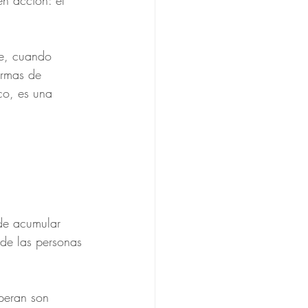
n acción: el 
se, cuando 
ormas de 
co, es una 
 de acumular 
nde las personas 
speran son 