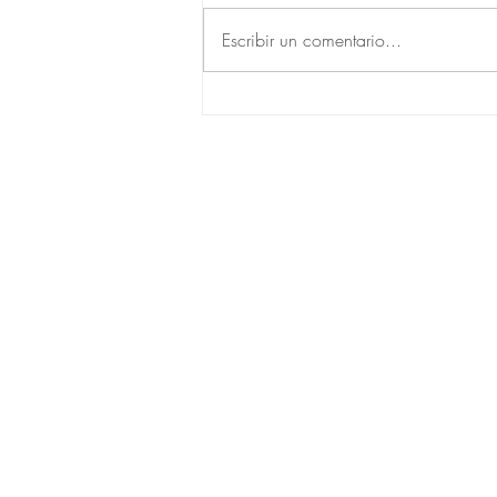
Escribir un comentario...
Ayahuasca, “bufo” y la ilusión
de la sanación espiritual