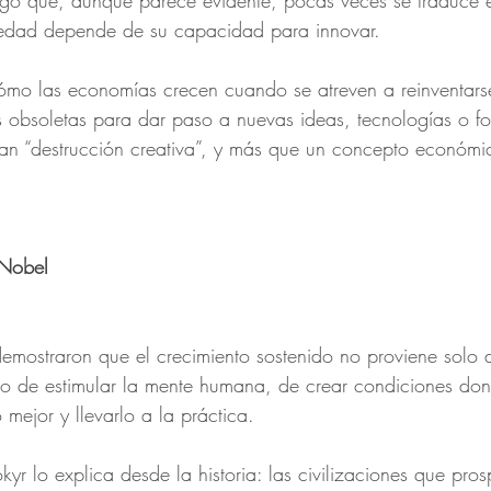
lgo que, aunque parece evidente, pocas veces se traduce e
edad depende de su capacidad para innovar.
cómo las economías crecen cuando se atreven a reinventar
as obsoletas para dar paso a nuevas ideas, tecnologías o f
man “destrucción creativa”, y más que un concepto económi
 Nobel
demostraron que el crecimiento sostenido no proviene solo
ino de estimular la mente humana, de crear condiciones do
mejor y llevarlo a la práctica.
yr lo explica desde la historia: las civilizaciones que pro