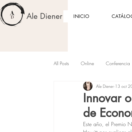
Ale Diener
INICIO
CATÁLO
All Posts
Online
Conferencia
Ale Diener
13 oct 
Woman
Mujeres
Cánc
Innovar o
de Econ
Este año, el Premio N