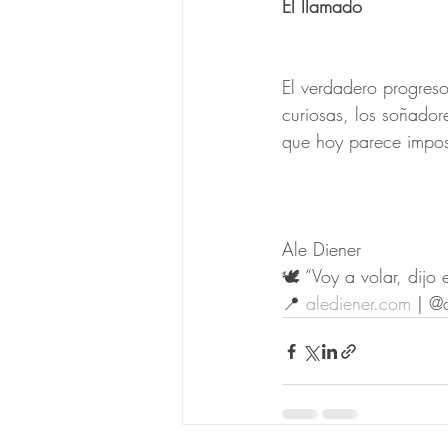
El llamado
El verdadero progreso
curiosas, los soñadore
que hoy parece impo
Ale Diener
🕊️ “Voy a volar, dij
📍 
alediener.com
 | @