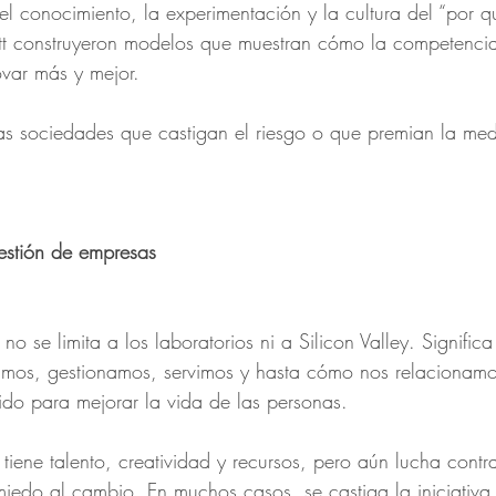
el conocimiento, la experimentación y la cultura del “por q
tt construyeron modelos que muestran cómo la competenci
ovar más y mejor.
las sociedades que castigan el riesgo o que premian la me
estión de empresas
o se limita a los laboratorios ni a Silicon Valley. Significa
os, gestionamos, servimos y hasta cómo nos relacionamos
cido para mejorar la vida de las personas.
tiene talento, creatividad y recursos, pero aún lucha contr
miedo al cambio. En muchos casos, se castiga la iniciativa 