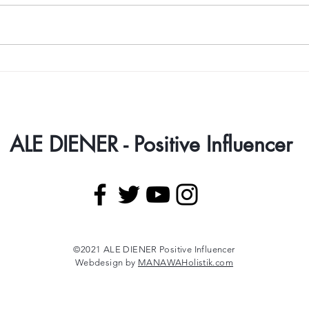
¿Cortar cabezas resuelve
Acom
algo?
prop
en si
nuev
ALE DIENER - Positive Influencer
©2021 ALE DIENER Positive Influencer
Webdesign by
MANAWAHolistik.com