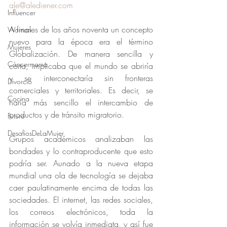
ale@alediener.com
Influencer
A finales de los años noventa un concepto 
Woman
nuevo para la época era el término 
Mujeres
Globalización. De manera sencilla y 
Cáncermama
corta, implicaba que el mundo se abriría 
y se interconectaría sin fronteras 
Divorcio
comerciales y territoriales. Es decir, se 
Cocina
haría más sencillo el intercambio de 
productos y de tránsito migratorio.
Futuro
DesafíosDeLaMujer
Grupos académicos analizaban las 
bondades y lo contraproducente que esto 
podría ser. Aunado a la nueva etapa 
mundial una ola de tecnología se dejaba 
caer paulatinamente encima de todas las 
sociedades. El internet, las redes sociales, 
los correos electrónicos, toda la 
información se volvía inmediata, y así fue 