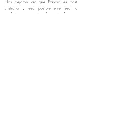
Nos dejaron ver que Francia es post-
cristiana y eso posiblemente sea la 
verdadera intención de todo lo que 
hicieron con el cierre mofándose de la 
última cena de Nuestro Señor Jesucristo. 
130 millones de dólares y cuatro años no 
fueron un accidente, fue premeditado.
En su escueta disculpa el director de la 
apertura olímpica Thomas Jolly, de 41 
años declarado gay y con una relación 
que simula un matrimonio con otro 
hombre dijo que “quería una ceremonia 
que reuniera a la gente, que las 
reconciliara, y también una ceremonia 
que reafirmara los valores Republicanos 
de la libertad, la igualdad y la 
fraternidad”, haciendo que la orgullosa 
herencia de Francia fuera calcinada con 