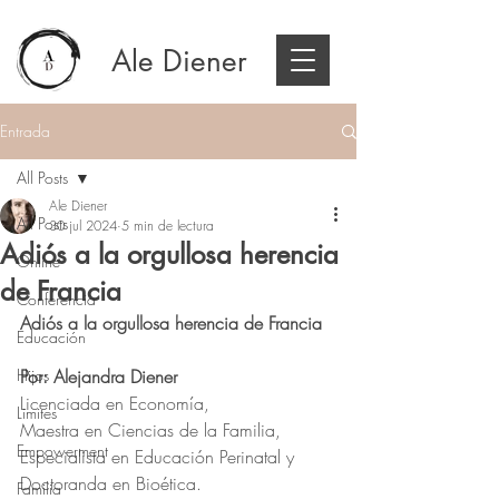
Ale Diener
Entrada
All Posts
Ale Diener
All Posts
30 jul 2024
5 min de lectura
Adiós a la orgullosa herencia
Online
de Francia
Conferencia
Adiós a la orgullosa herencia de Francia
Educación
Hijos
Por: Alejandra Diener
Licenciada en Economía,
Limites
Maestra en Ciencias de la Familia,
Empowerment
Especialista en Educación Perinatal y
Doctoranda en Bioética.
Familia